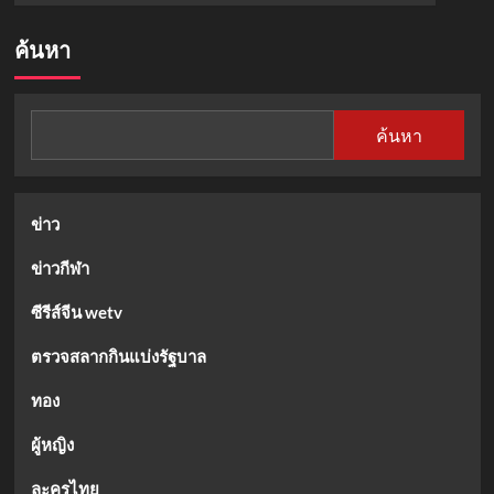
about
เลข
ค้นหา
เด็ด
มนต์
สิทธิ์
คำ
ค้นหา
สร้อย
3
ตัว
เน้น
ข่าว
หวย
งวด
ข่าวกีฬา
1/2/65
ซีรีส์จีน wetv
ตรวจสลากกินแบ่งรัฐบาล
ทอง
ผู้หญิง
ละครไทย