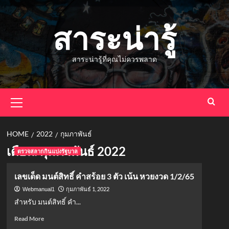
Skip
to
สาระน่ารู้
content
สาระน่ารู้ที่คุณไม่ควรพลาด
Primary
Menu
HOME
2022
กุมภาพันธ์
เดือน:
กุมภาพันธ์ 2022
ตรวจสลากกินแบ่งรัฐบาล
เลขเด็ด มนต์สิทธิ์ คำสร้อย 3 ตัว เน้น หวยงวด 1/2/65
กุมภาพันธ์ 1, 2022
Webmanual1
สำหรับ มนต์สิทธิ์ คำ...
Read
Read More
more