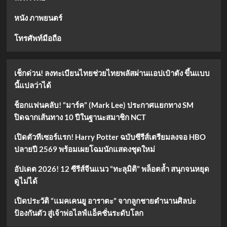
หนัง ภาพยนตร์
โทรศัพท์มือถือ
เช็กด่วน! ลงทะเบียนไทยช่วยไทยพลัสผ่านแอปเป๋าตัง ขึ้นแบบ
นี้แปลว่าได้
ช็อกแฟนคลับ! “มาร์ค” (Mark Lee) ประกาศแยกทาง SM
ปิดฉากเส้นทาง 10 ปีในฐานะสมาชิก NCT
เปิดตัวทีเซอร์แรก! Harry Potter ฉบับซีรีส์เตรียมลงจอ HBO
ปลายปี 2569 พร้อมเผยโฉมนักแสดงชุดใหม่
อัปเดต 2026! 12 ซีรีส์จีนแนว “ทะลุมิติ” พล็อตล้ำ สนุกจนหยุด
ดูไม่ได้
เปิดประวัติ “แมคเคนยู อาราตะ” จากลูกชายตำนานศิลปะ
ป้องกันตัว สู่เจ้าพ่อไลฟ์แอ็คชั่นระดับโลก