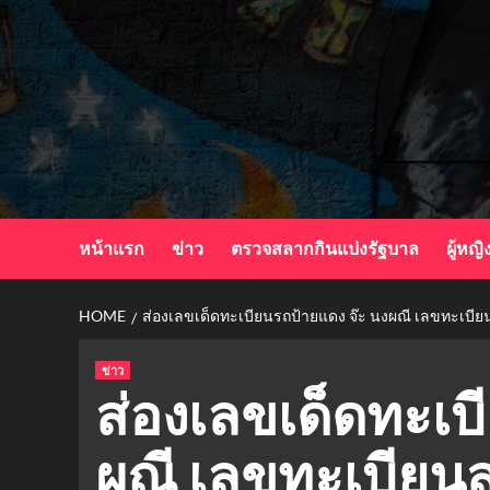
Skip
to
content
หน้าแรก
ข่าว
ตรวจสลากกินแบ่งรัฐบาล
ผู้หญิ
HOME
ส่องเลขเด็ดทะเบียนรถป้ายแดง จ๊ะ นงผณี เลขทะเบี
ข่าว
ส่องเลขเด็ดทะเบ
ผณี เลขทะเบีย