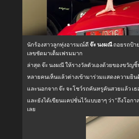
นักร้องสาวลูกทุ่งอารมณ์ดี
จ๊ะ นงผณี
ถอยรถป้าย
เลขชัดมาเต็มเฟรมมาก
ล่าสุด จ๊ะ นงผณี ให้รางวัลตัวเองด้วยของขวัญชิ
หลายคนเห็นแล้วต่างเข้ามาร่วมแสดงความยินดี
และนอกจาก จ๊ะ จะโชว์รถคันหรูคันสวยแล้ว เธอ
และยังได้เขียนแคปชั่นไว้แบบฮาๆ ว่า “ถึงโอกาส
เลย