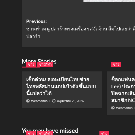
Post
Previous:
ชวนทำเมนู ปลาร้าทรงเครื่อง รสจัดจ้าน ลืมไปเลยว่าค
navigation
ปลาร้า
More Stories
ข่าว
ข่าวกีฬา
ข่าว
เช็กด่วน! ลงทะเบียนไทยช่วย
ช็อกแฟนคล
ไทยพลัสผ่านแอปเป๋าตัง ขึ้นแบบ
Lee) ประ
นี้แปลว่าได้
ปิดฉากเส้
สมาชิก N
พฤษภาคม 25, 2026
Webmanual1
Webmanual
You may have missed
ข่าว
ข่าวกีฬา
ข่าว