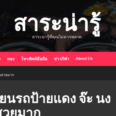
สาระน่ารู้
สาระน่ารู้ที่คุณไม่ควรพลาด
About Us
ง
ทอง
โทรศัพท์มือถือ
ข่าวกีฬา
ยนสวยมาก
ียนรถป้ายแดง จ๊ะ นง
นสวยมาก