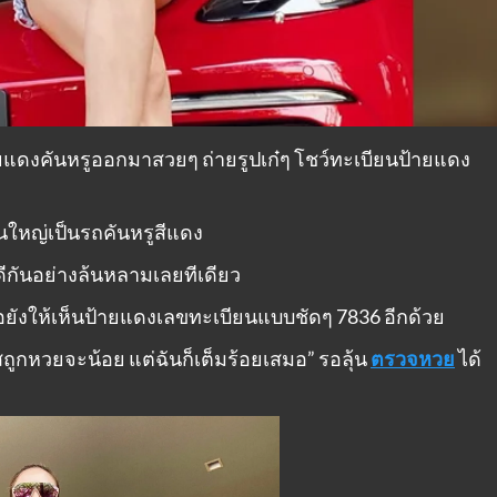
แดงคันหรูออกมาสวยๆ ถ่ายรูปเก๋ๆ โชว์ทะเบียนป้ายแดง
้นใหญ่เป็นรถคันหรูสีแดง
กันอย่างล้นหลามเลยทีเดียว
ยังให้เห็นป้ายแดงเลขทะเบียนแบบชัดๆ 7836 อีกด้วย
ถูกหวยจะน้อย แต่ฉันก็เต็มร้อยเสมอ” รอลุ้น
ตรวจหวย
ได้