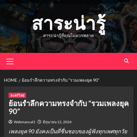
Skip
to
สาระน่ารู้
content
สาระน่ารู้ที่คุณไม่ควรพลาด
Primary
Menu
HOME
ย้อนรำลึกความทรงจำกับ “รวมเพลงยุค 90”
ละครไทย
ย้อนรำลึกความทรงจำกับ “รวมเพลงยุค
90”
Webmanual1
มิถุนายน 12, 2024
เพลงยุค 90 ยังคงเป็นที่ชื่นชอบของผู้ฟังทุกเพศทุกวัย