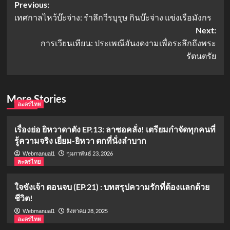
Post
Previous:
เทศกาลไหว้บ๊ะจ่าง: รำลึกวีรบุรุษ กินบ๊ะจ่าง แข่งเรือมังกร
navigation
Next:
การเวียนเทียน: ประเพณีอันงดงามเพื่อระลึกถึงพระ
รัตนตรัย
More Stories
ละครไทย
เรื่องย่อ ยิหวาดาตัง EP.13: ลาซอคลั่ง! เตรียมกำจัดทุกคนที่
รู้ความจริง เยี่ยม-ยิหวา ตกที่นั่งลำบาก
กุมภาพันธ์ 23, 2026
Webmanual1
ละครไทย
ใจขังเจ้า ตอนจบ (EP.21) : บทสรุปความรักที่ต้องแลกด้วย
ชีวิต!
สิงหาคม 28, 2025
Webmanual1
ละครไทย