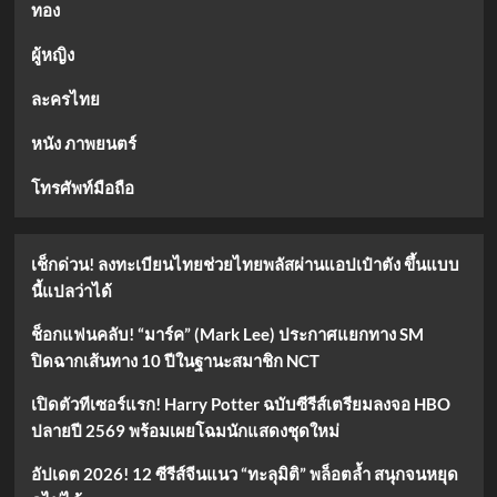
ทอง
ผู้หญิง
ละครไทย
หนัง ภาพยนตร์
โทรศัพท์มือถือ
เช็กด่วน! ลงทะเบียนไทยช่วยไทยพลัสผ่านแอปเป๋าตัง ขึ้นแบบ
นี้แปลว่าได้
ช็อกแฟนคลับ! “มาร์ค” (Mark Lee) ประกาศแยกทาง SM
ปิดฉากเส้นทาง 10 ปีในฐานะสมาชิก NCT
เปิดตัวทีเซอร์แรก! Harry Potter ฉบับซีรีส์เตรียมลงจอ HBO
ปลายปี 2569 พร้อมเผยโฉมนักแสดงชุดใหม่
อัปเดต 2026! 12 ซีรีส์จีนแนว “ทะลุมิติ” พล็อตล้ำ สนุกจนหยุด