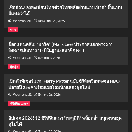
เช็กด่วน! ลงทะเบียนไทยช่วยไทยพลัสผ่านแอปเป๋าตัง ขึ้นแบบ
นี้แปลว่าได้
พฤษภาคม 25, 2026
Webmanual1
ข่าว
ช็อกแฟนคลับ! “มาร์ค” (Mark Lee) ประกาศแยกทาง SM
ปิดฉากเส้นทาง 10 ปีในฐานะสมาชิก NCT
เมษายน 3, 2026
Webmanual1
ผู้หญิง
เปิดตัวทีเซอร์แรก! Harry Potter ฉบับซีรีส์เตรียมลงจอ HBO
ปลายปี 2569 พร้อมเผยโฉมนักแสดงชุดใหม่
มีนาคม 26, 2026
Webmanual1
ซีรีส์จีน wetv
อัปเดต 2026! 12 ซีรีส์จีนแนว “ทะลุมิติ” พล็อตล้ำ สนุกจนหยุด
ดูไม่ได้
มีนาคม 25, 2026
Webmanual1