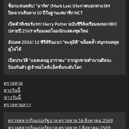
ช็อกแฟนคลับ! “มาร์ค” (Mark Lee) ประกาศแยกทาง SM
ปิดฉากเส้นทาง 10 ปีในฐานะสมาชิก NCT
เปิดตัวทีเซอร์แรก! Harry Potter ฉบับซีรีส์เตรียมลงจอ HBO
ปลายปี 2569 พร้อมเผยโฉมนักแสดงชุดใหม่
อัปเดต 2026! 12 ซีรีส์จีนแนว “ทะลุมิติ” พล็อตล้ำ สนุกจนหยุด
ดูไม่ได้
เปิดประวัติ “แมคเคนยู อาราตะ” จากลูกชายตำนานศิลปะ
ป้องกันตัว สู่เจ้าพ่อไลฟ์แอ็คชั่นระดับโลก
ตรวจหวย
ดวงวันนี้
ข่าววันนี้
ตรวจหวยลาว
ตรวจสลากกินแบ่งรัฐบาล ตรวจหวย 16 สิงหาคม 2569
ตรวจสลากกินแบ่งรัฐบาล ตรวจหวย 1 สิงหาคม 2569