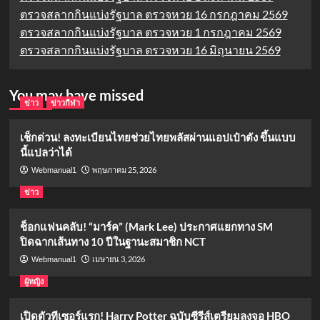
ตรวจสลากกินแบ่งรัฐบาล ตรวจหวย 16 กรกฎาคม 2569
ตรวจสลากกินแบ่งรัฐบาล ตรวจหวย 1 กรกฎาคม 2569
ตรวจสลากกินแบ่งรัฐบาล ตรวจหวย 16 มิถุนายน 2569
You may have missed
ข่าว
ข่าวกีฬา
เช็กด่วน! ลงทะเบียนไทยช่วยไทยพลัสผ่านแอปเป๋าตัง ขึ้นแบบ
นี้แปลว่าได้
พฤษภาคม 25, 2026
Webmanual1
ข่าว
ช็อกแฟนคลับ! “มาร์ค” (Mark Lee) ประกาศแยกทาง SM
ปิดฉากเส้นทาง 10 ปีในฐานะสมาชิก NCT
เมษายน 3, 2026
Webmanual1
ผู้หญิง
เปิดตัวทีเซอร์แรก! Harry Potter ฉบับซีรีส์เตรียมลงจอ HBO