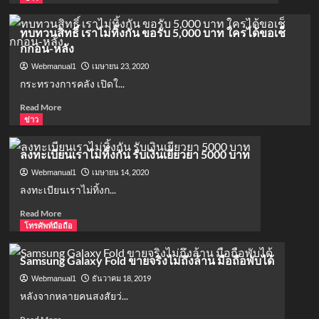
about
รวม
ทบทวนสิทธิ์ เราไม่ทิ้งกัน ขอรับ 5,000 บาท ใครได้ขอเช็
ผล
กก่อน-หลัง
งาน
ตั้ว
เมษายน 23, 2020
Webmanual1
ศรัณยู
กระทรวงการคลัง เปิดใ...
พระเอก
ของ
Read
Read More
วงการ
more
ข่าว
บันเทิง
about
ไทย
ทบทวน
ลงทะเบียนเราไม่ทิ้งกัน รับเงินเยียวยา 5000 บาท
สิทธิ์
เรา
เมษายน 14, 2020
Webmanual1
ไม่
ลงทะเบียนเราไม่ทิ้งก...
ทิ้ง
Read
Read More
กัน
more
โทรศัพท์มือถือ
ขอรับ
about
5,000
ลง
บาท
Samsung Galaxy Fold ขายจริงไม่ถึงล้าน มือถือพับได้
ทะเบียน
ใคร
เรา
ธันวาคม 18, 2019
Webmanual1
ได้
ไม่
ขอ
หลังจากหลายคนสงสัยว่...
ทิ้ง
เช็
Read