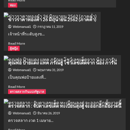
Read More
กัน
กก่อน-
more
ทอง
รับ
หลัง
about
เงิน
Samsung
เยียวยา
ข่าวราคาทองคำ 26 มิถุนายน 2562 (ภาคค่ำ)
Galaxy
5000
Fold
กรกฎาคม 11, 2019
Webmanual1
บาท
ขาย
เจ้าหน้าที่ระดับสูงข...
จริง
Read
Read More
ไม่
more
ผู้หญิง
ถึง
about
ล้าน
ข่าว
มือ
คุณพ่อ ป้ายแดง แทค ภรัณยู โชว์เลขเด็ดจาก น้อง ภารัน
ราคา
ถือ
ทองคำ
พฤษภาคม 31, 2019
Webmanual1
พับ
26
ได้
เป็นคุณพ่อป้ายแดงที่...
มิถุนายน
Read
Read More
2562
more
ตรวจสลากกินแบ่งรัฐบาล
(ภาค
about
ค่ำ)
คุณ
ตรวจสลาก : จับตาเลขเด็ด ทะเบียนลุงตู่ จะออกอีกมั้ยงวดนี้
พ่อ
ป้าย
มีนาคม 26, 2019
Webmanual1
แดง
ตรวจสลาก งวด 1 เมษาย...
แทค
Read
Read More
ภรัณ