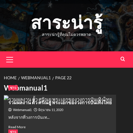
Skip
to
สาระน่ารู้
content
สาระน่ารู้ที่คุณไม่ควรพลาด
Primary
Menu
HOME
WEBMANUAL1
PAGE 22
Webmanual1
ข่าว
รวมผลงาน ตั้ว ศรัณยู พระเอกของวงการบันเทิงไทย
มิถุนายน 11, 2020
Webmanual1
หลังจากที่วงการบันเท...
Read
Read More
more
ข่าว