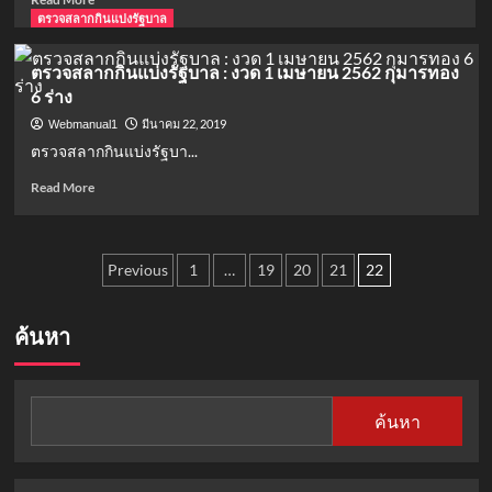
more
ตรวจสลากกินแบ่งรัฐบาล
ยู
about
โชว์
ตรวจ
เลข
ตรวจสลากกินแบ่งรัฐบาล : งวด 1 เมษายน 2562 กุมารทอง
สลาก
เด็ด
6 ร่าง
:
จาก
จับตา
น้อง
มีนาคม 22, 2019
Webmanual1
เลข
ภา
ตรวจสลากกินแบ่งรัฐบา...
เด็ด
รัน
ทะเบียน
Read
Read More
ลุง
more
ตู่
about
จะ
ตรวจ
Posts
ออก
สลาก
Previous
1
…
19
20
21
22
อีก
กิน
pagination
มั้ย
แบ่ง
งวด
รัฐบาล
ค้นหา
นี้
:
งวด
1
เมษายน
ค้นหา
2562
กุมาร
ทอง