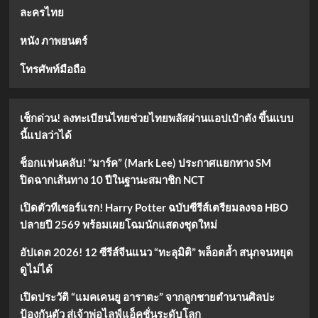
ละครไทย
หนัง ภาพยนตร์
โทรศัพท์มือถือ
เช็กด่วน! ลงทะเบียนไทยช่วยไทยพลัสผ่านแอปเป๋าตัง ขึ้นแบบ
นี้แปลว่าได้
ช็อกแฟนคลับ! “มาร์ค” (Mark Lee) ประกาศแยกทาง SM
ปิดฉากเส้นทาง 10 ปีในฐานะสมาชิก NCT
เปิดตัวทีเซอร์แรก! Harry Potter ฉบับซีรีส์เตรียมลงจอ HBO
ปลายปี 2569 พร้อมเผยโฉมนักแสดงชุดใหม่
อัปเดต 2026! 12 ซีรีส์จีนแนว “ทะลุมิติ” พล็อตล้ำ สนุกจนหยุด
ดูไม่ได้
เปิดประวัติ “แมคเคนยู อาราตะ” จากลูกชายตำนานศิลปะ
ป้องกันตัว สู่เจ้าพ่อไลฟ์แอ็คชั่นระดับโลก