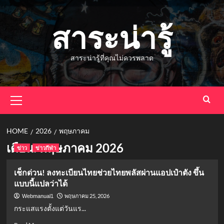
Skip
to
สาระน่ารู้
content
สาระน่ารู้ที่คุณไม่ควรพลาด
Primary
Menu
HOME
2026
พฤษภาคม
เดือน:
พฤษภาคม 2026
ข่าว
ข่าวกีฬา
เช็กด่วน! ลงทะเบียนไทยช่วยไทยพลัสผ่านแอปเป๋าตัง ขึ้น
แบบนี้แปลว่าได้
พฤษภาคม 25, 2026
Webmanual1
กระแสแรงตั้งแต่วันแร...
Read