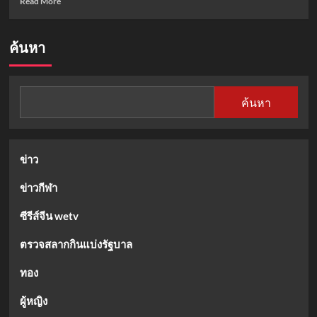
Read More
more
about
เช็
ค้นหา
กด่
วน!
ลง
ทะเบียน
ค้นหา
ไทย
ช่วย
ไทย
พลัส
ข่าว
ผ่าน
แอ
ข่าวกีฬา
ป
เป๋า
ตัง
ซีรีส์จีน wetv
ขึ้น
แบบ
ตรวจสลากกินแบ่งรัฐบาล
นี้
แปล
ทอง
ว่า
ได้
ผู้หญิง