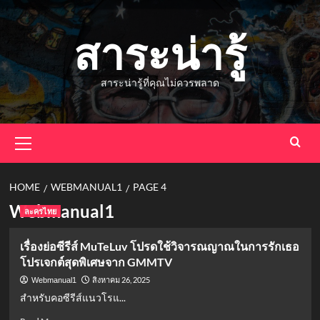
Skip
to
สาระน่ารู้
content
สาระน่ารู้ที่คุณไม่ควรพลาด
Primary
Menu
HOME
WEBMANUAL1
PAGE 4
Webmanual1
ละครไทย
เรื่องย่อซีรีส์ MuTeLuv โปรดใช้วิจารณญาณในการรักเธอ
โปรเจกต์สุดพิเศษจาก GMMTV
สิงหาคม 26, 2025
Webmanual1
สำหรับคอซีรีส์แนวโรแ...
Read