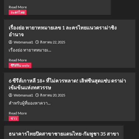
บาท
ต้อง
Read
Read More
เริ่ม
ทำงาน
more
ละครไทย
25
พาร์ทไทม์
about
สิงหาคม
หา
คน
นี้
เลี้ยง
เรื่องย่อ ทายาทหมายเลข 1 ละครไทยแนวดราม่าชิง
ดู
ชีพ
อำนาจ
ช็อก!
“ทายาท
สิงหาคม 22, 2025
Webmanual1
หมายเลข
เรื่องย่อ ทายาทหมายเ...
1”
เปิด
Read
Read More
มา
more
ซีรีส์จีน wetv
ก็
about
ขิต
เรื่อง
6 ซีรีส์เกาหลี 18+ ที่ไม่ควรพลาด! เลิฟซีนสุดแซ่บ ดราม่า
เลย
ย่อ
เข้มข้นแห่งทศวรรษ
ทายาท
หมายเลข
สิงหาคม 20, 2025
Webmanual1
1
สำหรับผู้ที่มองหาควา...
ละคร
ไทย
Read
Read More
แนว
more
ข่าว
ดราม่า
about
ชิง
6
ธนาคารไทยปิดสาขาชายแดนไทย-กัมพูชา 35 สาขา
อำนาจ
ซี