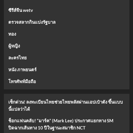
รีส์
ซีรีส์จีน wetv
จีน
ย้อน
ตรวจสลากกินแบ่งรัฐบาล
ยุค
สุด
ทอง
เข้ม
ข้น!
ผู้หญิง
ละครไทย
หนัง ภาพยนตร์
โทรศัพท์มือถือ
เช็กด่วน! ลงทะเบียนไทยช่วยไทยพลัสผ่านแอปเป๋าตัง ขึ้นแบบ
นี้แปลว่าได้
ช็อกแฟนคลับ! “มาร์ค” (Mark Lee) ประกาศแยกทาง SM
ปิดฉากเส้นทาง 10 ปีในฐานะสมาชิก NCT