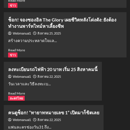
Read More
more
ข่าว
about
เรื่อง
ช็อก! จองซองอิล The Glory เผยชีวิตหลังโด่งดัง: ยังต้อง
ย่อ
ทำงานพาร์ทไทม์หาเลี้ยงชีพ
ซี
รีส์
สิงหาคม 25, 2025
Webmanual1
MuTeLuv
สร้างความประหลาดใจแล...
โปรด
ใช้
Read
Read More
วิจารณญาณ
more
ข่าว
ใน
about
การ
ช็อก!
ลงทะเบียนรถไฟฟ้า 20 บาท เริ่ม 25 สิงหาคมนี้
รัก
จอง
เธอ
ซอ
สิงหาคม 22, 2025
Webmanual1
โปร
งอิล
วันเวลาและวิธีลงทะเบ...
เจ
The
Read
Read More
กต์
Glory
more
ละครไทย
สุด
เผย
about
พิเศษ
ชีวิต
ลง
จาก
หลัง
คนดูช็อก! “ทายาทหมายเลข 1” เปิดมาก็ขิตเลย
ทะเบียน
GMMTV
โด่ง
รถไฟฟ้า
สิงหาคม 22, 2025
Webmanual1
ดัง:
20
ยัง
แฟนละครช่องวัน31 ถึง...