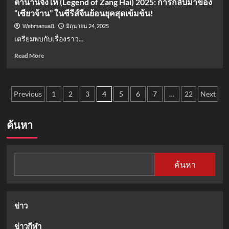
ตำนานจั้งไห่ (Legend of Zang Hai) 2025: การกลับมาของ
นิ
ล้าง
“เซียวจ้าน” ในซีรีส์จีนย้อนยุคสุดเข้มข้น!
เมะ
จาก
ใหม่
ยุค
มิถุนายน 24, 2025
Webmanual1
2025:
สงคราม
เตรียมพบกับเรื่องราว...
ปี
เย็น
ทอง
Read
Read More
ของ
more
คน
about
รัก
ตำนาน
Posts
อ
จั้ง
Previous
1
2
3
4
5
6
7
…
22
Next
นิ
ไห่
pagination
เมะ!
(Legend
of
ค้นหา
Zang
Hai)
2025:
การก
ค้นหา
ลับ
มา
ของ
“เซียว
ข่าว
จ้าน”
ใน
ข่าวกีฬา
ซี