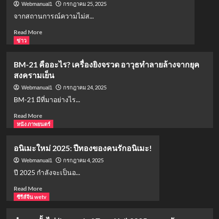
รีส์
กรกฎาคม 25, 2025
Webmanual1
เกาหลี
จากสถานการณ์ความไม่ส...
18+
Read
Read More
ที่
more
ข่าว
ไม่
about
ควร
ธนาคาร
พลาด!
BM-21 คืออะไร? เครื่องยิงจรวด อาวุธทำลายล้างจากยุค
ไทย
เลิฟ
สงครามเย็น
ปิด
ซีน
สาขา
สุด
กรกฎาคม 24, 2025
Webmanual1
ชายแดน
แซ่บ
BM-21 มีที่มาอย่างไร...
ไทย-
ดราม่า
กัมพูชา
Read
Read More
เข้ม
35
more
หนัง ภาพยนตร์
ข้น
สาขา
about
แห่ง
BM-
ทศวรรษ
อนิเมะใหม่ 2025: ปีทองของคนรักอนิเมะ!
21
คือ
กรกฎาคม 4, 2025
Webmanual1
อะไร?
ปี 2025 กำลังจะเป็นอ...
เครื่อง
Read
Read More
ยิง
more
ซีรีส์จีน wetv
จรวด
about
อาวุธ
อ
ทำลาย