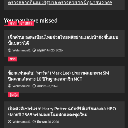
ตรวจสลากกินแบ่งรัฐบาล ตรวจหวย 16 มิถุนายน 2569
You may have missed
ข่าว
ข่าวกีฬา
เช็กด่วน! ลงทะเบียนไทยช่วยไทยพลัสผ่านแอปเป๋าตัง ขึ้นแบบ
นี้แปลว่าได้
พฤษภาคม 25, 2026
Webmanual1
ข่าว
ช็อกแฟนคลับ! “มาร์ค” (Mark Lee) ประกาศแยกทาง SM
ปิดฉากเส้นทาง 10 ปีในฐานะสมาชิก NCT
เมษายน 3, 2026
Webmanual1
ผู้หญิง
เปิดตัวทีเซอร์แรก! Harry Potter ฉบับซีรีส์เตรียมลงจอ HBO
ปลายปี 2569 พร้อมเผยโฉมนักแสดงชุดใหม่
มีนาคม 26, 2026
Webmanual1