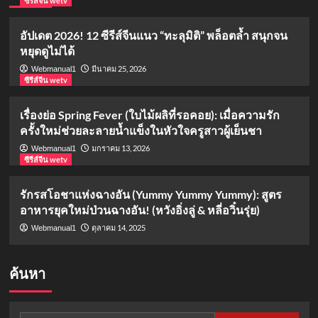
ซีรีส์จีน wetv
อัปเดต 2026! 12 ซีรีส์จีนแนว “ทะลุมิติ” พล็อตล้ำ สนุกจน
หยุดดูไม่ได้
มีนาคม 25, 2026
Webmanual1
ซีรีส์จีน wetv
เรื่องย่อ Spring Fever (ใบไม้ผลิที่รอคอย): เมื่อความรัก
ครั้งใหม่ช่วยละลายน้ำแข็งในหัวใจครูสาวผู้เย็นชา
มกราคม 13, 2026
Webmanual1
ซีรีส์จีน wetv
รักรสโอชาแห่งฉางอัน (Yummy Yummy Yummy): สูตร
อาหารยุคใหม่ป่วนฉางอัน! (หวังอิ่งลู่ & หลี่อวิ๋นรุ่ย)
ตุลาคม 14, 2025
Webmanual1
ค้นหา