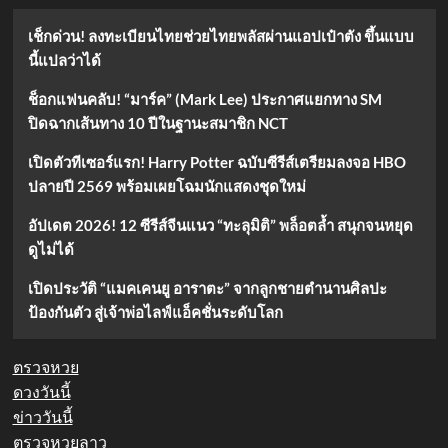
เช็กด่วน! ลงทะเบียนไทยช่วยไทยพลัสผ่านแอปเป๋าตัง ขึ้นแบบ
นี้แปลว่าได้
ช็อกแฟนคลับ! “มาร์ค” (Mark Lee) ประกาศแยกทาง SM
ปิดฉากเส้นทาง 10 ปีในฐานะสมาชิก NCT
เปิดตัวทีเซอร์แรก! Harry Potter ฉบับซีรีส์เตรียมลงจอ HBO
ปลายปี 2569 พร้อมเผยโฉมนักแสดงชุดใหม่
อัปเดต 2026! 12 ซีรีส์จีนแนว “ทะลุมิติ” พล็อตล้ำ สนุกจนหยุด
ดูไม่ได้
เปิดประวัติ “แมคเคนยู อาราตะ” จากลูกชายตำนานศิลปะ
ป้องกันตัว สู่เจ้าพ่อไลฟ์แอ็คชั่นระดับโลก
ตรวจหวย
ดวงวันนี้
ข่าววันนี้
ตรวจหวยลาว