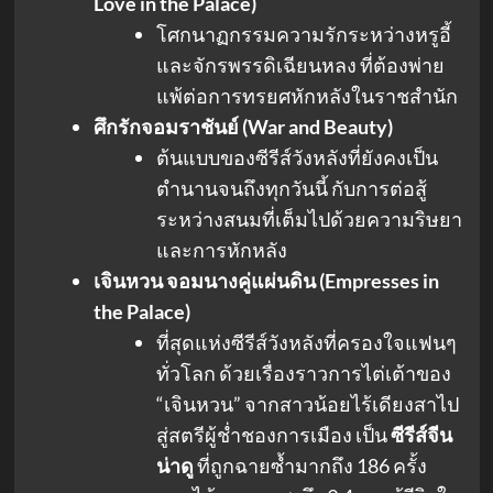
Love in the Palace)
โศกนาฏกรรมความรักระหว่างหรูอี้
และจักรพรรดิเฉียนหลง ที่ต้องพ่าย
แพ้ต่อการทรยศหักหลังในราชสำนัก
ศึกรักจอมราชันย์ (War and Beauty)
ต้นแบบของซีรีส์วังหลังที่ยังคงเป็น
ตำนานจนถึงทุกวันนี้ กับการต่อสู้
ระหว่างสนมที่เต็มไปด้วยความริษยา
และการหักหลัง
เจินหวน จอมนางคู่แผ่นดิน (Empresses in
the Palace)
ที่สุดแห่งซีรีส์วังหลังที่ครองใจแฟนๆ
ทั่วโลก ด้วยเรื่องราวการไต่เต้าของ
“เจินหวน” จากสาวน้อยไร้เดียงสาไป
สู่สตรีผู้ช่ำชองการเมือง เป็น
ซีรีส์จีน
น่าดู
ที่ถูกฉายซ้ำมากถึง 186 ครั้ง