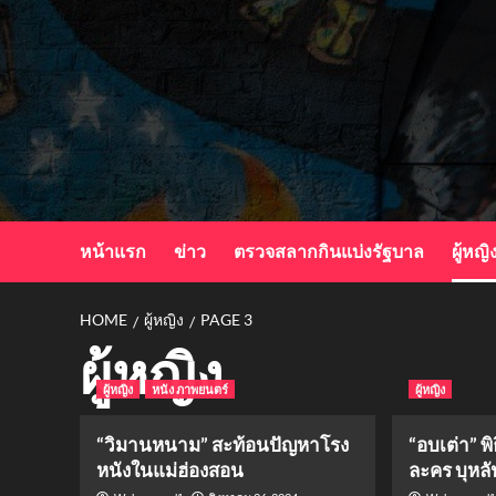
Skip
to
content
หน้าแรก
ข่าว
ตรวจสลากกินแบ่งรัฐบาล
ผู้หญิ
HOME
ผู้หญิง
PAGE 3
ผู้หญิง
ผู้หญิง
หนัง ภาพยนตร์
ผู้หญิง
“วิมานหนาม” สะท้อนปัญหาโรง
“อบเต่า” 
หนังในแม่ฮ่องสอน
ละคร บุหล