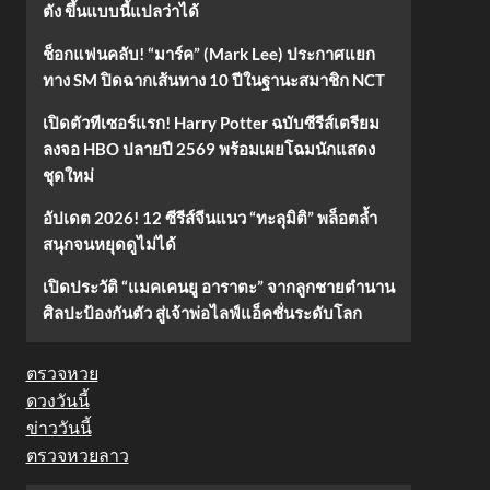
ตัง ขึ้นแบบนี้แปลว่าได้
ช็อกแฟนคลับ! “มาร์ค” (Mark Lee) ประกาศแยก
ทาง SM ปิดฉากเส้นทาง 10 ปีในฐานะสมาชิก NCT
เปิดตัวทีเซอร์แรก! Harry Potter ฉบับซีรีส์เตรียม
ลงจอ HBO ปลายปี 2569 พร้อมเผยโฉมนักแสดง
ชุดใหม่
อัปเดต 2026! 12 ซีรีส์จีนแนว “ทะลุมิติ” พล็อตล้ำ
สนุกจนหยุดดูไม่ได้
เปิดประวัติ “แมคเคนยู อาราตะ” จากลูกชายตำนาน
ศิลปะป้องกันตัว สู่เจ้าพ่อไลฟ์แอ็คชั่นระดับโลก
ตรวจหวย
ดวงวันนี้
ข่าววันนี้
ตรวจหวยลาว