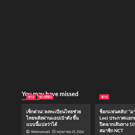
You may have missed
ข่าว
ข่าวกีฬา
ข่าว
เช็กด่วน! ลงทะเบียนไทยช่วย
ช็อกแฟนคลับ! “มา
ไทยพลัสผ่านแอปเป๋าตัง ขึ้น
Lee) ประกาศแยก
แบบนี้แปลว่าได้
ปิดฉากเส้นทาง 10
สมาชิก NCT
พฤษภาคม 25, 2026
Webmanual1