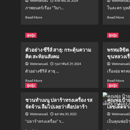
สิงหาคม 26, 2024
Webmanual1
Webmanual
ภาพยนตร์เรื่อง "วิมา...
ในละคร บุหลั
Read
Rea
Read More
Read More
more
mor
about
abo
“วิมาน
“อบ
ผู้หญิง
ผู้หญิง
หนาม”
เต่า
สะท้อน
พิธี
ตัวอย่าง ซีรีส์ สาธุ: กระตุ้นความ
พรหมลิขิต 
ปัญหา
โบ
โรง
ที่
คิด สะท้อนสังคม
ขุนหลวงเร
หนัง
ปร
กุมภาพันธ์ 29, 2024
Webmanual1
Webmanual
ใน
ใน
ตัวอย่างซีรีส์ สาธุ ...
เรื่องย่อ พรหม
แม่ฮ่องสอน
ละค
บุหล
Read
Rea
Read More
Read More
มัน
more
mor
ผู้หญิง
ผู้หญิง
ตรา
about
abo
ตัวอย่าง
พร
ชวนทำเมนู ปลาร้าทรงเครื่อง รส
คุณพ่อ ป้า
ซี
ลิขิ
จัดจ้าน ลืมไปเลยว่าคือปลาร้า
เลขเด็ดจาก
รีส์
EP.
สาธุ:
พุด
ตุลาคม 20, 2022
Webmanual1
Webmanual
กระตุ้น
ตา
“ปลาร้าทรงเครื่อง” ร...
เป็นคุณพ่อป้า
ความ
ถูก
คิด
ขุน
Read
Rea