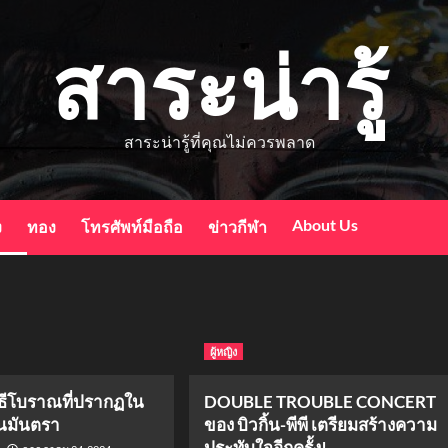
สาระน่ารู้
สาระน่ารู้ที่คุณไม่ควรพลาด
About Us
ง
ทอง
โทรศัพท์มือถือ
ข่าวกีฬา
ผู้หญิง
พิธีโบราณที่ปรากฏใน
DOUBLE TROUBLE CONCERT
ันมันตรา
ของ บิวกิ้น-พีพี เตรียมสร้างความ
ประทับใจอีกครั้ง!