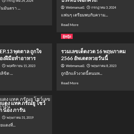
กรกฎาคม 24, 2024
1
นมันตรา ...
กรกฎาคม 3, 2024
Webmanual1
แฟนๆ เตรียมพบกับความ...
d
e
Read
Read More
ut
more
about
ผู้หญิง
”
DOUBLE
TROUBLE
EP.13 พุดตาล ถูกใจ
รวมเลขเด็ดงวด 16 พฤษภาคม
ราณ
CONCERT
ื่องฝีมือทำอาหาร
2566 อัพเดตหวยวันนี้
ของ
ากฏ
บิ
พฤศจิกายน 15, 2023
พฤษภาคม 8, 2023
1
Webmanual1
วกิ้น-
ลิขิต ...
ถูกอีกแล้วงวดนี้คนมห...
ร
พีพี
ัน
เตรียม
d
Read
Read More
สร้าง
e
more
ความ
ut
about
ประทับ
หม
รวม
ยแดง แทค ภรัณยู โชว์
ใจ
ต
เลข
 น้อง ภารัน
อีก
13
เด็ด
ครั้ง!
งวด
พฤษภาคม 31, 2019
1
ล
16
ยแดงที่...
ใจ
พฤษภาคม
2566
d