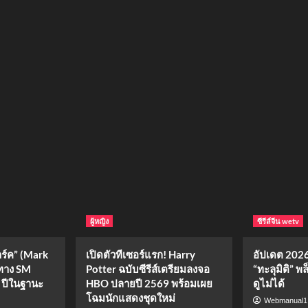
ผู้หญิง
ซีรีส์จีน wetv
ร์ค” (Mark
เปิดตัวทีเซอร์แรก! Harry
อัปเดต 2026!
ทาง SM
Potter ฉบับซีรีส์เตรียมลงจอ
“ทะลุมิติ” พ
 ปีในฐานะ
HBO ปลายปี 2569 พร้อมเผย
ดูไม่ได้
โฉมนักแสดงชุดใหม่
Webmanual1