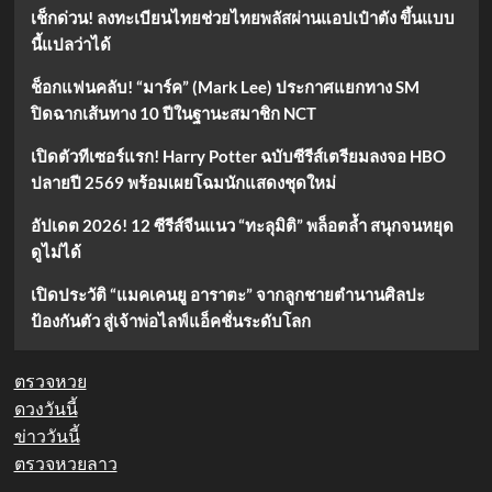
เช็กด่วน! ลงทะเบียนไทยช่วยไทยพลัสผ่านแอปเป๋าตัง ขึ้นแบบ
นี้แปลว่าได้
ช็อกแฟนคลับ! “มาร์ค” (Mark Lee) ประกาศแยกทาง SM
ปิดฉากเส้นทาง 10 ปีในฐานะสมาชิก NCT
เปิดตัวทีเซอร์แรก! Harry Potter ฉบับซีรีส์เตรียมลงจอ HBO
ปลายปี 2569 พร้อมเผยโฉมนักแสดงชุดใหม่
อัปเดต 2026! 12 ซีรีส์จีนแนว “ทะลุมิติ” พล็อตล้ำ สนุกจนหยุด
ดูไม่ได้
เปิดประวัติ “แมคเคนยู อาราตะ” จากลูกชายตำนานศิลปะ
ป้องกันตัว สู่เจ้าพ่อไลฟ์แอ็คชั่นระดับโลก
ตรวจหวย
ดวงวันนี้
ข่าววันนี้
ตรวจหวยลาว