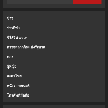
ปี
เย็น
ทอง
ของ
คน
ข่าว
รัก
อ
ข่าวกีฬา
นิ
เมะ!
ซีรีส์จีน wetv
ตรวจสลากกินแบ่งรัฐบาล
ทอง
ผู้หญิง
ละครไทย
หนัง ภาพยนตร์
โทรศัพท์มือถือ