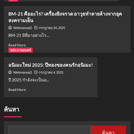
about
ธนาคาร
BM-21 คืออะไร? เครื่องยิงจรวด อาวุธทำลายล้างจากยุค
ไทย
สงครามเย็น
ปิด
สาขา
กรกฎาคม 24, 2025
Webmanual1
ชายแดน
BM-21 มีที่มาอย่างไร...
ไทย-
กัมพูชา
Read
Read More
35
more
หนัง ภาพยนตร์
สาขา
about
BM-
อนิเมะใหม่ 2025: ปีทองของคนรักอนิเมะ!
21
คือ
กรกฎาคม 4, 2025
Webmanual1
อะไร?
ปี 2025 กำลังจะเป็นอ...
เครื่อง
Read
Read More
ยิง
more
จรวด
about
อาวุธ
อ
ทำลาย
ค้นหา
นิ
ล้าง
เมะ
จาก
ใหม่
ยุค
2025:
สงคราม
ค้นหา